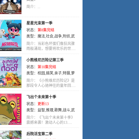
简介：...
星星光束第一季
状态：
第8集完结
类型：
魔法
,
社会
,
战争
,
刑侦
,
武
侠
,
英语
,
动画
简介：当彩色坏蛋们像狂风骤
雨般涌现，想要将欢乐的世.....
小熊维尼历险记第三季
状态：
第10集完结
类型：
校园
,
搞笑
,
亲子
,
特摄
,
萝
莉
,
英语
,
动画
,
喜剧
简介：《小熊维尼历险记》是
那段令人心驰神往的童年回.....
飞出个未来第十季
状态：
更新13
类型：
益智
,
推理
,
歌舞
,
战斗
,
武
侠
,
英语
,
未来
简介：《飞出个未来第十季》
震撼来袭！激动人心的13.....
后院活宝第二季