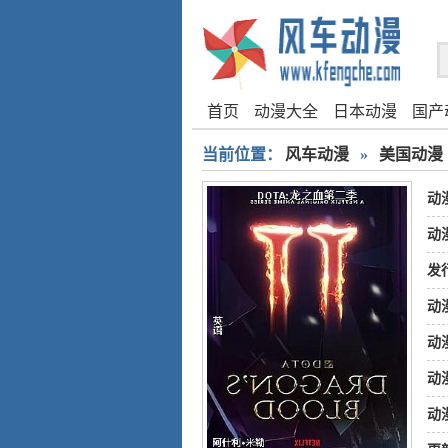
首页
动漫大全
日本动漫
国产
当前位置：
风车动漫
»
美国动漫
动
动
发
动
动
动
动