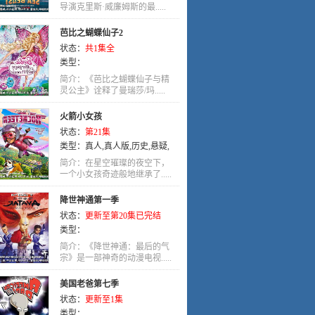
导演克里斯·威廉姆斯的最.....
芭比之蝴蝶仙子2
状态：
共1集全
类型：
简介：《芭比之蝴蝶仙子与精
灵公主》诠释了曼瑞莎/玛.....
火箭小女孩
状态：
第21集
类型：
真人
,
真人版
,
历史
,
悬疑
,
少年
,
宠物
,
科幻
,
冒险
,
英语
,
奇幻
,
简介：在星空璀璨的夜空下，
动画
一个小女孩奇迹般地继承了.....
,
喜剧
降世神通第一季
状态：
更新至第20集已完结
类型：
简介：《降世神通：最后的气
宗》是一部神奇的动漫电视.....
美国老爸第七季
状态：
更新至1集
类型：