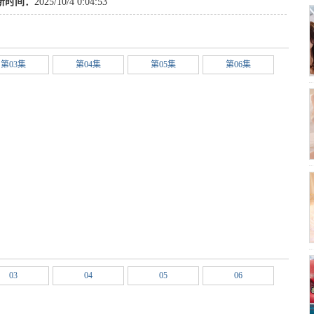
冒险
,
剧情
,
英语
,
动画
新时间：
2025/10/4 0:04:53
第03集
第04集
第05集
第06集
03
04
05
06