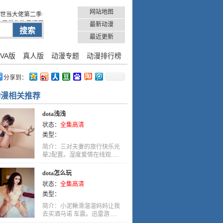
网站地图
世当大佬第二季·
异常生物见闻录
最新动漫
最近更新
VA版
真人版
动漫专题
动漫排行榜
分享到：
动漫相关推荐
dota浅浅
状态：
全集高清
类型：
简介：三对夫妻的旅行快乐光
晕2配置。湿度爱情在线观.....
dota怎么玩
状态：
全集高清
类型：
简介：小泥鳅滑溜溜妈妈让我
去买酒马诺 车震。迅雷游.....