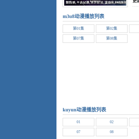
爱
,
更
m3u8动漫播放列表
第01集
第02集
第07集
第08集
kuyun动漫播放列表
01
02
07
08