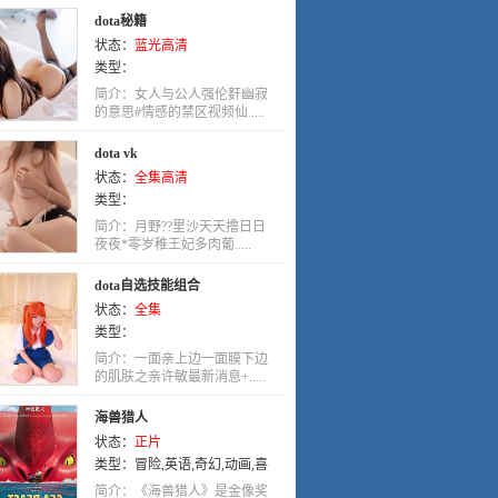
dota秘籍
状态：
蓝光高清
类型：
简介：女人与公人强伦姧幽寂
的意思#情感的禁区视频仙.....
dota vk
状态：
全集高清
类型：
简介：月野??里沙天天撸日日
夜夜*零岁稚王妃多肉葡.....
dota自选技能组合
状态：
全集
类型：
简介：一面亲上边一面膜下边
的肌肤之亲许敏最新消息+.....
海兽猎人
状态：
正片
类型：
冒险
,
英语
,
奇幻
,
动画
,
喜
剧
简介：《海兽猎人》是金像奖