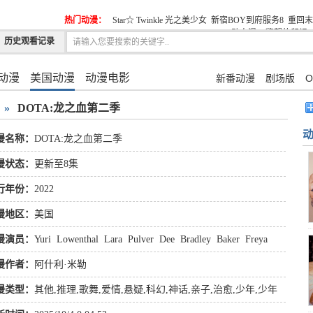
热门动漫：
Star☆ Twinkle 光之美少女
新宿BOY到府服务8
重回末
动态漫
S慾望的印记6
历史观看记录
动漫
美国动漫
动漫电影
新番动漫
剧场版
O
»
DOTA:龙之血第二季
漫名称：
DOTA:龙之血第二季
漫状态：
更新至8集
行年份：
2022
漫地区：
美国
漫演员：
Yuri
Lowenthal
Lara
Pulver
Dee
Bradley
Baker
Freya
漫作者：
阿什利·米勒
漫类型：
其他
,
推理
,
歌舞
,
爱情
,
悬疑
,
科幻
,
神话
,
亲子
,
治愈
,
少年
,
少年