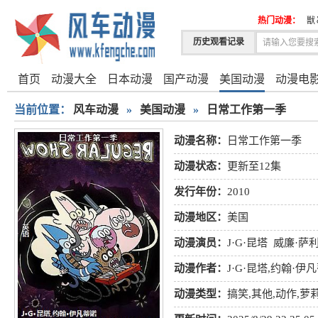
热门动漫：
獣
历史观看记录
首页
动漫大全
日本动漫
国产动漫
美国动漫
动漫电
当前位置：
风车动漫
»
美国动漫
»
日常工作第一季
动漫名称：
日常工作第一季
动漫状态：
更新至12集
发行年份：
2010
动漫地区：
美国
动漫演员：
J·G·昆塔
威廉·萨
杰·克莱格·史密斯
珍妮·哈达德
动漫作者：
J·G·昆塔,约翰·伊
动漫类型：
搞笑
,
其他
,
动作
,
萝