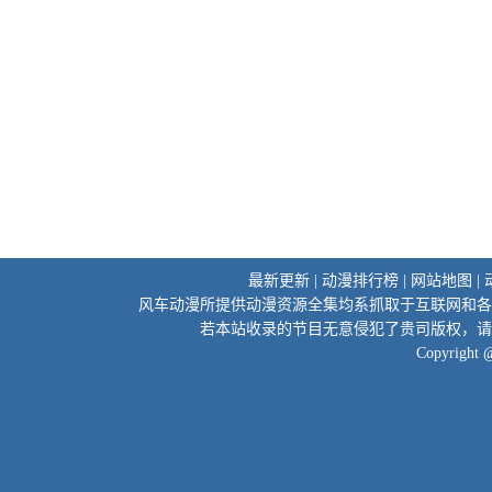
最新更新
|
动漫排行榜
|
网站地图
|
风车动漫所提供动漫资源全集均系抓取于互联网和各
若本站收录的节目无意侵犯了贵司版权，请
Copyright 