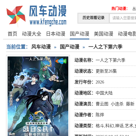
热门动漫：
丛
历史观看记录
首页
动漫大全
日本动漫
国产动漫
美国动漫
动漫电
当前位置：
风车动漫
»
国产动漫
»
一人之下第六季
动漫名称：
一人之下第六季
动漫状态：
更新至26集
发行年份：
2026
动漫地区：
中国大陆
动漫演员：
曹云图
小连杀
藤新
动漫作者：
陈烨
动漫类型：
格斗
,
科幻
,
神话
,
艺术
,