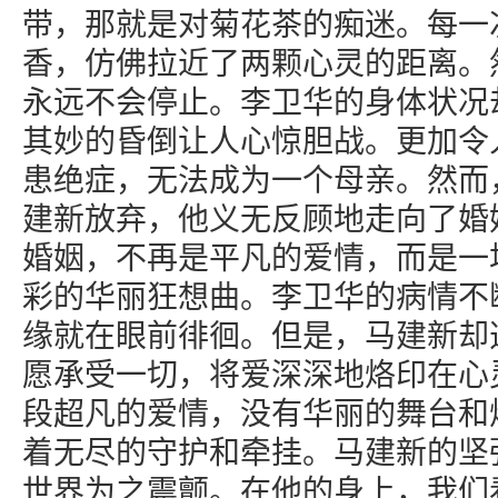
带，那就是对菊花茶的痴迷。每一
香，仿佛拉近了两颗心灵的距离。
永远不会停止。李卫华的身体状况
其妙的昏倒让人心惊胆战。更加令
患绝症，无法成为一个母亲。然而
建新放弃，他义无反顾地走向了婚
婚姻，不再是平凡的爱情，而是一
彩的华丽狂想曲。李卫华的病情不
缘就在眼前徘徊。但是，马建新却
愿承受一切，将爱深深地烙印在心
段超凡的爱情，没有华丽的舞台和
着无尽的守护和牵挂。马建新的坚
世界为之震颤。在他的身上，我们