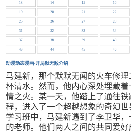
13
14
15
16
19
20
21
22
25
26
27
28
31
32
33
34
37
38
39
40
43
44
45
46
49
50
51
52
动漫动态漫画·开局就无敌介绍
马建新，那个默默无闻的火车修理
杯清水。然而，他内心深处埋藏着
情之火。某一天，他踏上了通往铁
程，进入了一个超越想象的奇幻世
学习班中，马建新遇到了李卫华，
的老师。他们两人之间的共同爱好