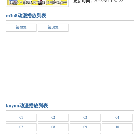
更新时间：
2025/3/1 1:37:22
m3u8动漫播放列表
第49集
第50集
kuyun动漫播放列表
01
02
03
04
07
08
09
10