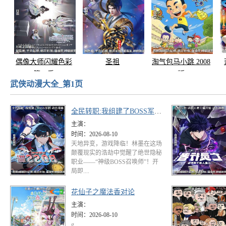
偶像大师闪耀色彩
圣祖
淘气包马小跳 2008
第二季
版
武侠动漫大全_第1页
全民转职:我组建了BOSS军团 动态漫画
主演：
时间：
2026-08-10
天地异变，游戏降临！林墨在这场
颠覆现实的浩劫中觉醒了绝世隐秘
职业——“神级BOSS召唤师”！开
局即....
花仙子之魔法香对论
主演：
时间：
2026-08-10
g..