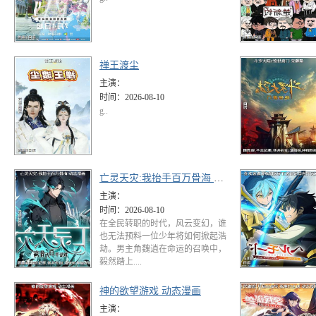
禅王渡尘
主演：
时间：
2026-08-10
g..
亡灵天灾:我抬手百万骨海 动态漫画
主演：
时间：
2026-08-10
在全民转职的时代，风云变幻，谁
也无法预料一位少年将如何掀起浩
劫。男主角魏逍在命运的召唤中，
毅然踏上....
神的欲望游戏 动态漫画
主演：