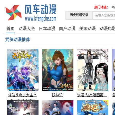
热门动漫：
每
历史观看记录
首页
动漫大全
日本动漫
国产动漫
美国动漫
动漫电
武侠动漫推荐
斗破苍穹之大主宰
妖神记
道君 动态漫画第一
第五季 动态漫画
季