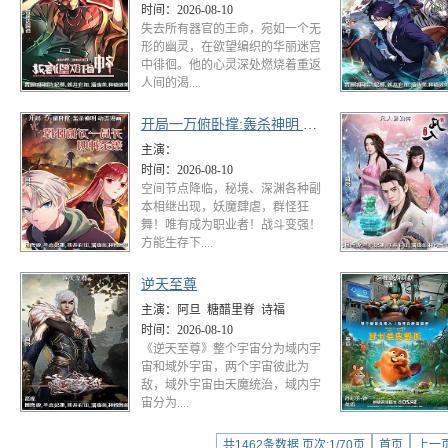
时间：
2026-08-10
失去所有器官的王命，宛如一个无
形的幽灵，在欲望编织的华丽迷宫
中徘徊。他的心灵深处燃烧着重返
人间的渴....
开局一万俯卧撑:轰杀神明 动态漫画
主演：
时间：
2026-08-10
空间节点降临，秘境、深渊各种副
本相继出现，妖魔肆虐，群怪狂
舞！唯有成为职业者！战斗变强！
方能生存下....
逆天至尊
主演：
阿旦 糖醋里脊 诗福
时间：
2026-08-10
《逆天至尊》整个宇宙分为域内宇
宙和域外宇宙，两个宇宙彼此为
敌，域外宇宙由天魔统治，域内宇
宙分为....
共1462条数据 页次:1/70页
首页
上一