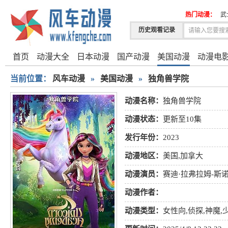
热门动漫：
武
历史观看记录
首页
动漫大全
日本动漫
国产动漫
美国动漫
动漫电
当前位置：
风车动漫
»
美国动漫
»
独角兽学院
动漫名称：
独角兽学院
动漫状态：
更新至10集
发行年份：
2023
动漫地区：
美国,加拿大
动漫演员：
赛迪·拉弗拉姆-斯
动漫作者：
动漫类型：
女性向
,
侦探
,
神魔
,