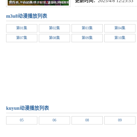
社会
,
励志
,
其他
,
恐怖
,
教育
,
战斗
更新时间：
2025/4/8 12:23:33
年
,
耽美
,
少年爱
,
歌舞
,
校园
,
益智
m3u8动漫播放列表
理
,
恋爱
,
吸血鬼
,
玄幻
,
娱乐
,
童话
第01集
第02集
第03集
第04集
争
,
真人版
,
百合
,
惊悚
,
格斗
,
魔法
第07集
第08集
第09集
第10集
语
,
奇幻
,
泡面番
,
未来
,
动画
,
喜剧
kuyun动漫播放列表
05
06
08
09