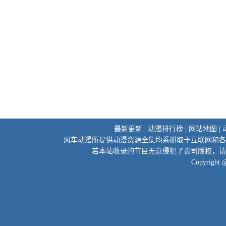
最新更新
|
动漫排行榜
|
网站地图
|
风车动漫所提供动漫资源全集均系抓取于互联网和各
若本站收录的节目无意侵犯了贵司版权，请
Copyright 