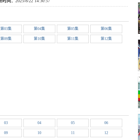
物
,
冒险
,
TV版
,
奇幻
,
战斗
,
动画
,
日语
新时间：
2025/8/22 14:30:57
第03集
第04集
第05集
第06集
第09集
第10集
第11集
第12集
03
04
05
06
09
10
11
12