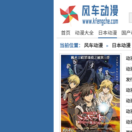
首页
动漫大全
日本动漫
国产
当前位置：
风车动漫
»
日本动漫
动
动
发
动
动
舞
动
动