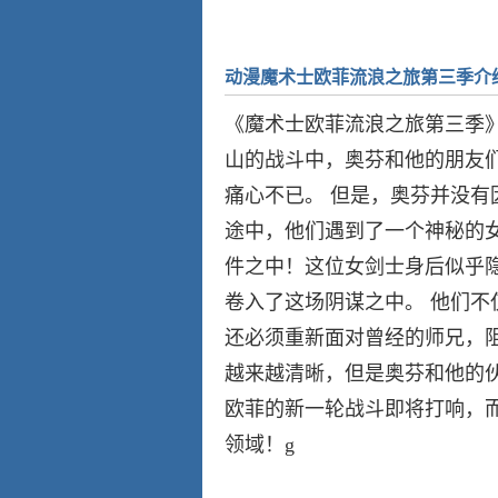
动漫魔术士欧菲流浪之旅第三季介
《魔术士欧菲流浪之旅第三季
山的战斗中，奥芬和他的朋友
痛心不已。 但是，奥芬并没
途中，他们遇到了一个神秘的
件之中！这位女剑士身后似乎
卷入了这场阴谋之中。 他们不
还必须重新面对曾经的师兄，
越来越清晰，但是奥芬和他的
欧菲的新一轮战斗即将打响，
领域！g