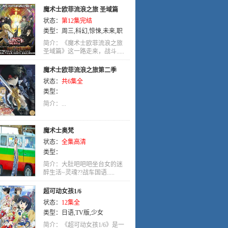
魔术士欧菲流浪之旅 圣域篇
状态：
第12集完结
类型：
周三
,
科幻
,
惊悚
,
未来
,
职
业
,
爱情
,
恐怖
,
女性向
,
恋爱
,
后宫
,
简介：《魔术士欧菲流浪之旅
少女
圣域篇》这一路走来，战斗.....
,
宠物
,
轻松
,
冒险
,
TV版
,
奇
幻
,
战斗
,
日语
魔术士欧菲流浪之旅第二季
状态：
共6集全
类型：
简介：...
魔术士奥梵
状态：
全集高清
类型：
简介：大肚吧吧吧坐台女的迷
醉生活~灵魂??战车国语.....
超可动女孩1/6
状态：
12集全
类型：
日语
,
TV版
,
少女
简介：《超可动女孩1/6》是一