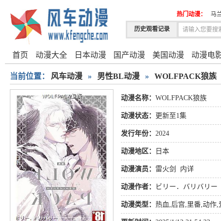
热门动漫：
马
历史观看记录
首页
动漫大全
日本动漫
国产动漫
美国动漫
动漫电
当前位置：
风车动漫
»
男性BL动漫
»
WOLFPACK狼族
动漫名称：
WOLFPACK狼族
动漫状态：
更新至1集
发行年份：
2024
动漫地区：
日本
动漫演员：
雷火剑
内详
动漫作者：
ビリー．バリバリー
动漫类型：
热血
,
后宫
,
里番
,
动作
,