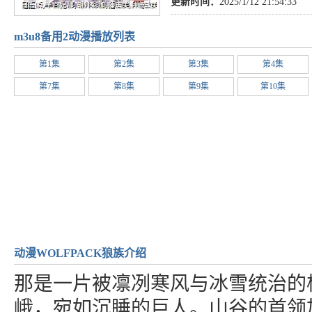
更新时间：
2025/1/12 21:54:33
m3u8备用2动漫播放列表
第1集
第2集
第3集
第4集
第7集
第8集
第9集
第10集
动漫WOLFPACK狼族介绍
那是一片被凛冽寒风与冰雪统治的
峨，宛如沉睡的巨人。山谷的首领