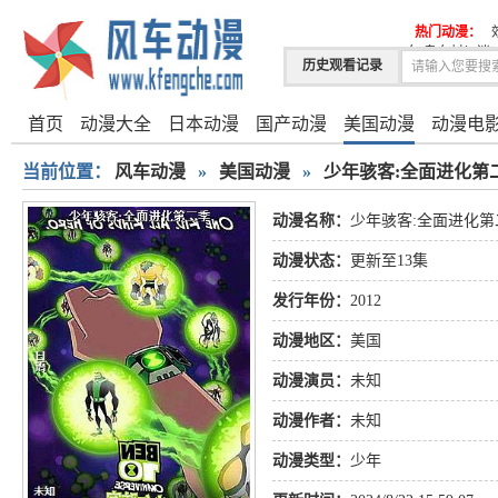
热门动漫：
女-鬼女村に迷
历史观看记录
首页
动漫大全
日本动漫
国产动漫
美国动漫
动漫电
当前位置：
风车动漫
»
美国动漫
»
少年骇客:全面进化第
动漫名称：
少年骇客:全面进化第
动漫状态：
更新至13集
发行年份：
2012
动漫地区：
美国
动漫演员：
未知
动漫作者：
未知
动漫类型：
少年