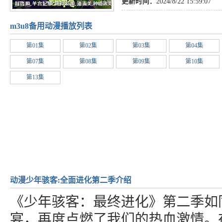
更新时间：
2024/8/22 15:59:07
m3u8备用动漫播放列表
第01集
第02集
第03集
第04集
第07集
第08集
第09集
第10集
第13集
动漫少年骇客:全面进化第二季介绍
《少年骇客：最终进化》第二季如
宴，再度点燃了我们的热血激情。