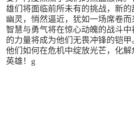
雄们将面临前所未有的挑战，新的
幽灵，悄然逼近，犹如一场席卷而
智慧与勇气将在惊心动魄的战斗中
的力量将成为他们无畏冲锋的铠甲
他们如何在危机中绽放光芒，化解
英雄！g