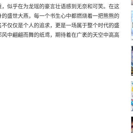
重，似乎在为龙瑶的豪言壮语感到无奈和可笑。在这
第75集
第76集
身的盛世大燕，每一个书生心中都燃烧着一把熊熊的
名不仅仅是个人的追求，更是一场属于整个时代的盛
那风中翩翩而舞的纸鸢，期待着在广袤的天空中高高