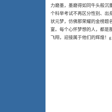
力磨墨，墨磨得如同牛头般沉
第73集
第74集
个科举考试不再区分性别、出
状元梦，仿佛那荣耀的金榜题
宴。每个心怀梦想的人，都是
飞翔，迎接属于他们的辉煌！g