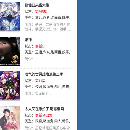
修仙归来当大佬
状态：
第665集
类型：
童话
,
忍者
,
泡面番
,
耽美
,
宠物
,
热血
,
搞笑
,
益智
,
其他
,
轻松
,
简介：楚毅，曾是仙界的无敌
国语
战神，手握无上法力，随手.....
阳神
状态：
更新14
类型：
童话
,
少女
,
泡面番
,
娱乐
,
艺术
,
国语
简介：...
叹气的亡灵想隐退第二季
状态：
第11集
类型：
校园
,
吸血鬼
,
战斗
,
未来
,
冒险
,
日语
,
奇幻
,
动画
简介：暂无简介...
太太又在撒娇了 动态漫画
状态：
更新至02集
类型：
教育
,
吸血鬼
,
同人
,
动作
,
侦探
,
校园
,
搞笑
,
玄幻
,
动画
,
机械
,
简介：墨纪城是唐晓柔心中永