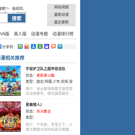
网站地图
眠!?~
後续的、
长黑神
体感预报
最新动漫
最近更新
VA版
真人版
动漫专题
动漫排行榜
分享到：
动漫相关推荐
宇宙护卫队之超甲恐龙队
状态：
更新第16集
类型：
励志
,
特摄
,
少年
,
侦探
,
宠
物
,
少年爱
,
国语
简介：自从那场席卷宇宙的惊
天动地事件，晴天霹雳被宇.....
星兽猎人2
状态：
共30集全
类型：
简介：千年前，苍穹之下，人
类与肆虐大陆的凶恶巨兽展.....