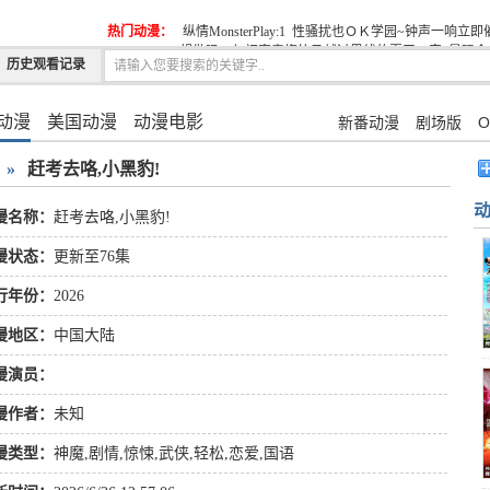
热门动漫：
纵情MonsterPlay:1
性骚扰也ＯＫ学园~钟声一响立即催
想做吗?~与初恋青梅竹马越过界线的夏天。完
最强会
历史观看记录
动漫
美国动漫
动漫电影
新番动漫
剧场版
O
»
赶考去咯,小黑豹!
漫名称：
赶考去咯,小黑豹!
漫状态：
更新至76集
行年份：
2026
漫地区：
中国大陆
漫演员：
漫作者：
未知
漫类型：
神魔
,
剧情
,
惊悚
,
武侠
,
轻松
,
恋爱
,
国语