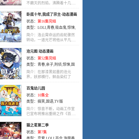
国语
不磨灭的烈焰，沸腾着十几.....
卧底十年,我成了宗主·动态漫画
状态：
第16集完结
类型：
LOLI
,
青春
,
吸血鬼
,
惊悚
,
喜剧
,
国语
简介：洛云霄命运的齿轮骤然
转动，一道光芒将他从平凡.....
沧元图 动态漫画
状态：
第52集完结
类型：
青春
,
亲子
,
刑侦
,
惊悚
,
国
语
,
奇幻
,
动作
,
动画
简介：在那漆黑如墨的沧元
界，妖邪横行，鲜血染红了
大.....
百鬼幼儿园
状态：
10集全
类型：
搞笑
,
国语
,
TV版
简介：惊喜不断，动画工作室
已宣布将推出重磅之作《百.....
猫之茗第二季
状态：
第7集
类型：
恋爱
,
LOLI
,
百合
,
泡面番
,