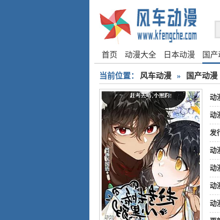
首页
动漫大全
日本动漫
国产
当前位置：
风车动漫
»
国产动漫
动
动
发
动
动
动
动