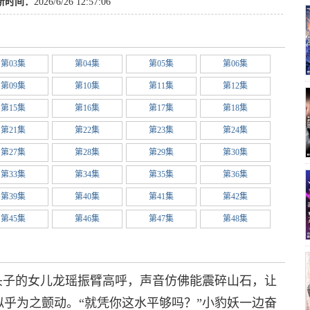
新时间：
2026/6/26 12:57:06
第03集
第04集
第05集
第06集
第09集
第10集
第11集
第12集
第15集
第16集
第17集
第18集
第21集
第22集
第23集
第24集
第27集
第28集
第29集
第30集
第33集
第34集
第35集
第36集
第39集
第40集
第41集
第42集
第45集
第46集
第47集
第48集
第51集
第52集
第53集
第54集
第57集
第58集
第59集
第60集
头子的女儿龙瑶振臂高呼，声音仿佛能震碎山石，让
第63集
第64集
第65集
第66集
乎为之颤动。“就凭你这水平够吗？”小豹妖一边奋
第69集
第70集
第71集
第72集