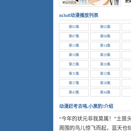
更
m3u8动漫播放列表
第01集
第02集
第07集
第08集
第13集
第14集
第19集
第20集
第25集
第26集
第31集
第32集
第37集
第38集
第43集
第44集
第49集
第50集
动漫赶考去咯,小黑豹!介绍
第55集
第56集
“今年的状元非我莫属！”土匪
第61集
第62集
周围的鸟儿惊飞而起，蓝天也似
第67集
第68集