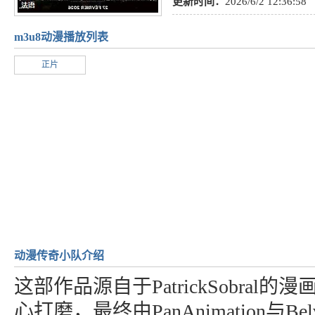
更新时间：
2026/6/2 12:36:58
m3u8动漫播放列表
正片
动漫传奇小队介绍
这部作品源自于PatrickSobral
心打磨，最终由PanAnimation与Be