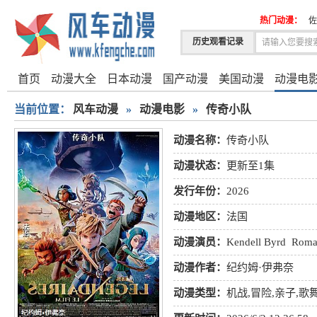
热门动漫：
佐
历史观看记录
首页
动漫大全
日本动漫
国产动漫
美国动漫
动漫电
当前位置：
风车动漫
»
动漫电影
»
传奇小队
动漫名称：
传奇小队
动漫状态：
更新至1集
发行年份：
2026
动漫地区：
法国
动漫演员：
Kendell Byrd
Roma
·让-巴蒂斯
动漫作者：
纪约姆·伊弗奈
动漫类型：
机战
,
冒险
,
亲子
,
歌