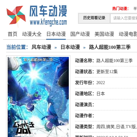
热门动漫：
半
历史观看记录
首页
动漫大全
日本动漫
国产动漫
美国动漫
动漫电
当前位置：
风车动漫
»
日本动漫
»
路人超能100第三季
动漫名称：
路人超能100第三季
动漫状态：
更新至12集
发行年份：
2022
动漫地区：
日本
动漫演员：
动漫作者：
动漫类型：
周四
,
搞笑
,
日语
,
TV版
,