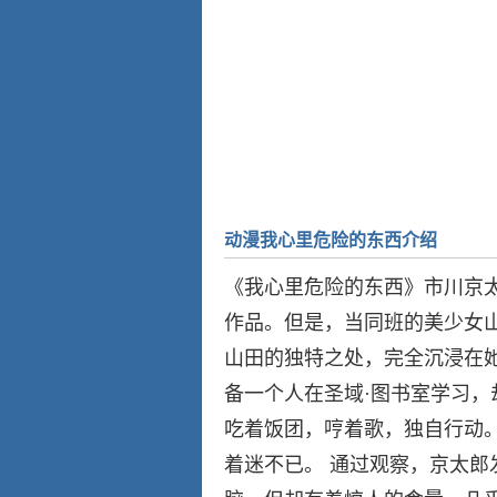
动漫我心里危险的东西介绍
《我心里危险的东西》市川京
作品。但是，当同班的美少女
山田的独特之处，完全沉浸在
备一个人在圣域·图书室学习
吃着饭团，哼着歌，独自行动
着迷不已。 通过观察，京太