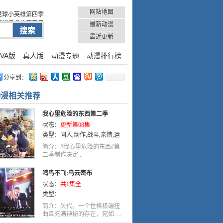
网站地图
竞球小英雄第四季
离超级虐待狂王子
最新动漫
的魔爪
最近更新
VA版
真人版
动漫专题
动漫排行榜
分享到：
动漫相关推荐
我心里危险的东西第二季
状态：
更新第08集
类型：
同人
,
动作
,
战斗
,
亲情
,
运
动
,
娱乐
,
百合
,
LOLI
,
悬疑
,
奇幻
,
简介：#我心里危险的东西#第
益智
二季制作决定...
,
泡面番
,
艺术
,
少女
,
竞技
,
真
人
,
社会
,
真人版
,
搞笑
,
治愈
,
神话
,
鸣鸟不飞:乌云密布
战争
,
其他
,
喜剧
,
机战
,
童话
,
歌舞
,
状态：
共1集全
宠物
,
后宫
,
历史
,
耽美
,
青春
,
冒险
,
类型：
教育
,
科幻
,
恐怖
,
惊悚
,
动画
,
热血
,
亲子
,
忍者
,
少年
,
轻松
,
穿越
,
萝莉
,
简介：矢代，一个性格极端扭
曲且充满神秘的存在，宛如.....
玄幻
,
女性向
,
格斗
,
励志
,
推理
,
未